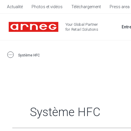
Actualité
Photos et vidéos
Téléchargement
Press area
Your Global Partner
Entr
for Retail Solutions
Système HFC
Système HFC