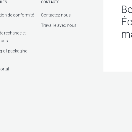
ILES
CONTACTS
Be
tion de conformité
Contactez-nous
Éc
Travaille avec nous
ma
de rechange et
tions
g of packaging
ortal