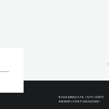
© 2026 ARNEG S.P.A. | TUTTI I DIRITTI
RISERVATI | P.IVA IT 00220200281