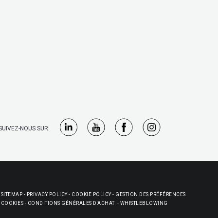
SUIVEZ-NOUS SUR:
SITEMAP
-
PRIVACY POLICY
-
COOKIE POLICY
-
GESTION DES PRÉFÉRENCES
COOKIES
-
CONDITIONS GÉNÉRALES D'ACHAT
-
WHISTLEBLOWING