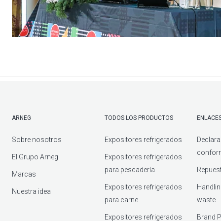
ARNEG
TODOS LOS PRODUCTOS
ENLACES
Sobre nosotros
Expositores refrigerados
Declara
confor
El Grupo Arneg
Expositores refrigerados
para pescadería
Repuest
Marcas
Expositores refrigerados
Handlin
Nuestra idea
para carne
waste
Expositores refrigerados
Brand P