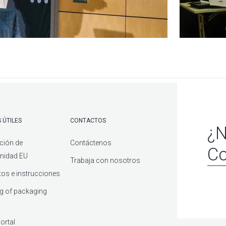
 ÚTILES
CONTACTOS
¿N
ción de
Contáctenos
Co
midad EU
Trabaja con nosotros
os e instrucciones
g of packaging
ortal