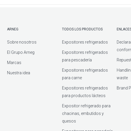
ARNEG
TODOS LOS PRODUCTOS
ENLACES
Sobre nosotros
Expositores refrigerados
Declara
confor
El Grupo Arneg
Expositores refrigerados
para pescadería
Repuest
Marcas
Expositores refrigerados
Handlin
Nuestra idea
para carne
waste
Expositores refrigerados
Brand P
para productos lácteos
Expositor refrigerado para
chacinas, embutidos y
quesos