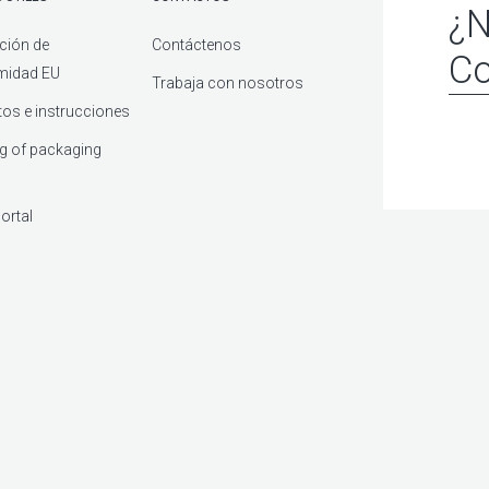
¿N
ción de
Contáctenos
Co
midad EU
Trabaja con nosotros
os e instrucciones
g of packaging
ortal