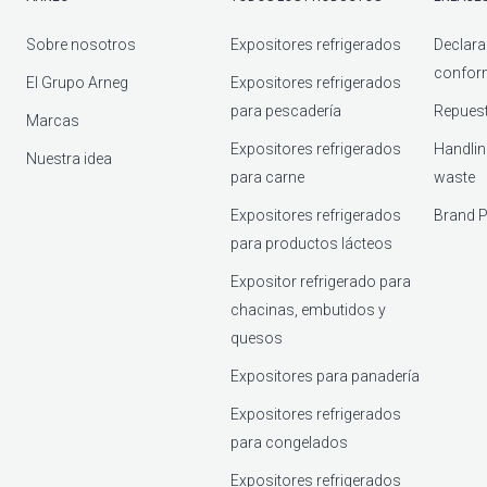
Sobre nosotros
Expositores refrigerados
Declara
confor
El Grupo Arneg
Expositores refrigerados
para pescadería
Repuest
Marcas
Expositores refrigerados
Handlin
Nuestra idea
para carne
waste
Expositores refrigerados
Brand P
para productos lácteos
Expositor refrigerado para
chacinas, embutidos y
quesos
Expositores para panadería
Expositores refrigerados
para congelados
Expositores refrigerados