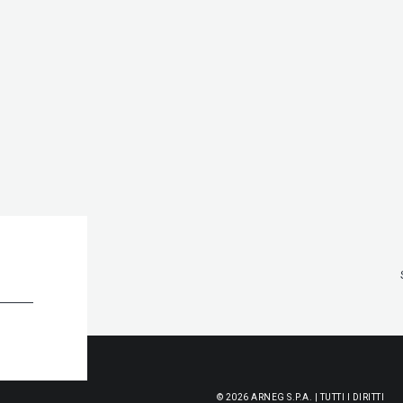
© 2026 ARNEG S.P.A. | TUTTI I DIRITTI