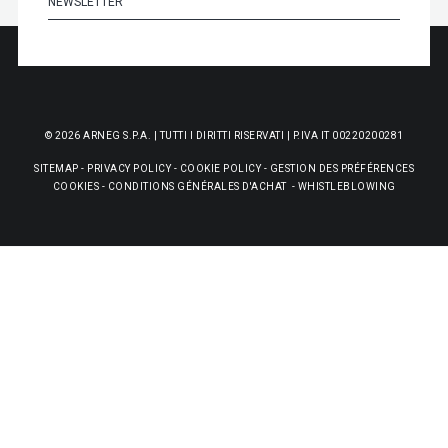
© 2026 ARNEG S.P.A. | TUTTI I DIRITTI RISERVATI | P.IVA IT 00220200281
SITEMAP
-
PRIVACY POLICY
-
COOKIE POLICY
-
GESTION DES PRÉFÉRENCES
COOKIES
-
CONDITIONS GÉNÉRALES D'ACHAT
-
WHISTLEBLOWING