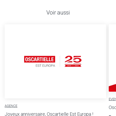
Voir aussi
EVE
AGENCE
Osc
Joyeux anniversaire, Oscartielle Est Europa !