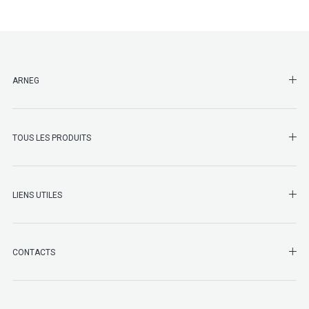
SHO
ARNEG
SHO
TOUS LES PRODUITS
LIENS UTILES
SHO
CONTACTS