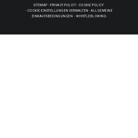
SITEMAP
-
PRIVACY POLICY
-
COOKIE POLICY
-
COOKIE-EINSTELLUNGEN VERWALTEN
-
ALLGEMEINE
EINKAUFSBEDINGUNGEN
-
WHISTLEBLOWING