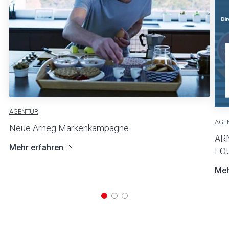
AGENTUR
AGE
Neue Arneg Markenkampagne
AR
Mehr erfahren
FO
Meh