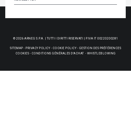
© 2026 ARNEG S.P.A. | TUTTI I DIRITTI RISERVATI | P.IVA IT 00220200281
SITEMAP
-
PRIVACY POLICY
-
COOKIE POLICY
-
GESTION DES PRÉFÉRENCES
COOKIES
-
CONDITIONS GÉNÉRALES D'ACHAT
-
WHISTLEBLOWING