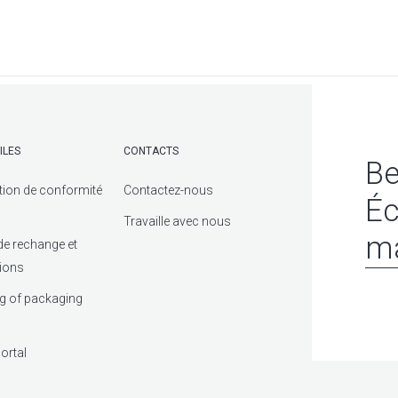
ILES
CONTACTS
Be
tion de conformité
Contactez-nous
Éc
Travaille avec nous
ma
de rechange et
tions
g of packaging
ortal