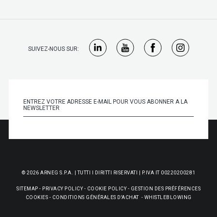
SUIVEZ-NOUS SUR:
© 2026 ARNEG S.P.A. | TUTTI I DIRITTI RISERVATI | P.IVA IT 00220200281
SITEMAP
-
PRIVACY POLICY
-
COOKIE POLICY
-
GESTION DES PRÉFÉRENCES
COOKIES
-
CONDITIONS GÉNÉRALES D'ACHAT
-
WHISTLEBLOWING