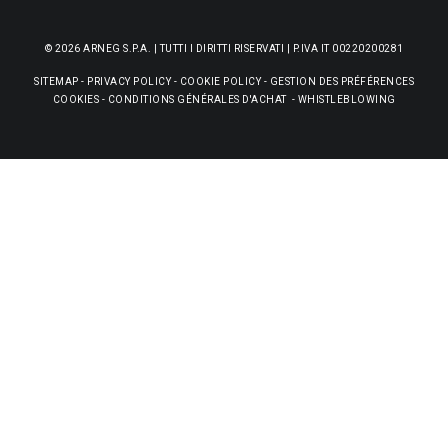
© 2026 ARNEG S.P.A. | TUTTI I DIRITTI RISERVATI | P.IVA IT 00220200281
SITEMAP
-
PRIVACY POLICY
-
COOKIE POLICY
-
GESTION DES PRÉFÉRENCES
COOKIES
-
CONDITIONS GÉNÉRALES D'ACHAT
-
WHISTLEBLOWING