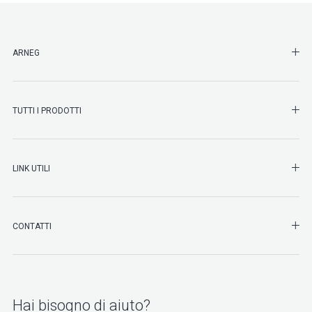
SHO
ARNEG
SHO
TUTTI I PRODOTTI
SHO
LINK UTILI
SHO
CONTATTI
Hai bisogno di aiuto?