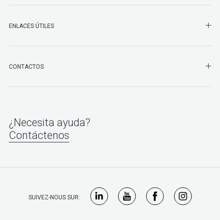
ENLACES ÚTILES
SHO
CONTACTOS
¿Necesita ayuda?
Contáctenos
SUIVEZ-NOUS SUR: