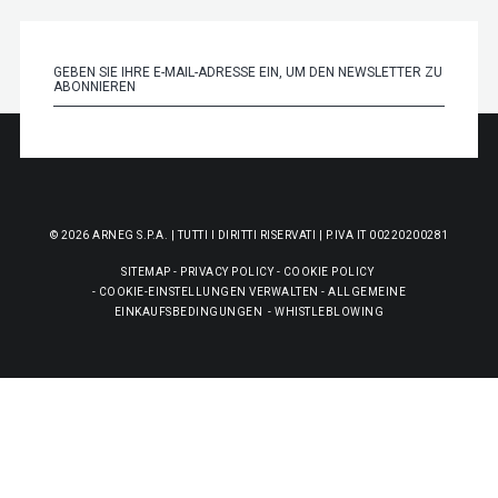
© 2026 ARNEG S.P.A. | TUTTI I DIRITTI RISERVATI | P.IVA IT 00220200281
SITEMAP
-
PRIVACY POLICY
-
COOKIE POLICY
-
COOKIE-EINSTELLUNGEN VERWALTEN
-
ALLGEMEINE
EINKAUFSBEDINGUNGEN
-
WHISTLEBLOWING