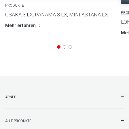
PRODUKTE
PRO
OSAKA 3 LX, PANAMA 3 LX, MINI ASTANA LX
LO
Mehr erfahren
Meh
SHO
ARNEG
SHO
ALLE PRODUKTE