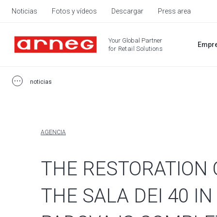
Noticias
Fotos y vídeos
Descargar
Press area
Your Global Partner
Empr
for Retail Solutions
noticias
AGENCIA
THE RESTORATION 
THE SALA DEI 40 IN