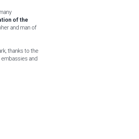
 many
tion of the
pher and man of
rk, thanks to the
s, embassies and