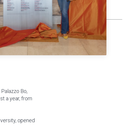
n Palazzo Bo,
t a year, from
versity, opened