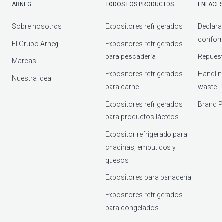
ARNEG
TODOS LOS PRODUCTOS
ENLACES
Sobre nosotros
Expositores refrigerados
Declara
confor
El Grupo Arneg
Expositores refrigerados
para pescadería
Repuest
Marcas
Expositores refrigerados
Handlin
Nuestra idea
para carne
waste
Expositores refrigerados
Brand P
para productos lácteos
Expositor refrigerado para
chacinas, embutidos y
quesos
Expositores para panadería
Expositores refrigerados
para congelados