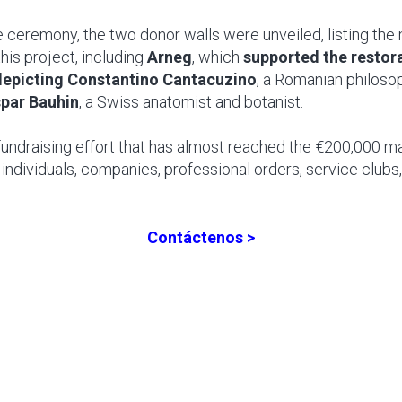
e ceremony, the two donor walls were unveiled, listing the
this project, including
Arneg
, which
supported the restora
depicting Constantino Cantacuzino
, a Romanian philoso
par Bauhin
, a Swiss anatomist and botanist.
undraising effort that has almost reached the €200,000 ma
 individuals, companies, professional orders, service club
Contáctenos >