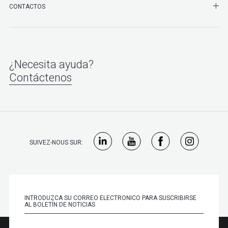
SHO
CONTACTOS
¿Necesita ayuda?
Contáctenos
SUIVEZ-NOUS SUR: