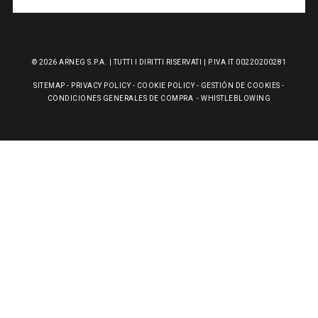
© 2026 ARNEG S.P.A. | TUTTI I DIRITTI RISERVATI | P.IVA IT 00220200281
SITEMAP
-
PRIVACY POLICY
-
COOKIE POLICY
-
GESTIÓN DE COOKIES
-
CONDICIONES GENERALES DE COMPRA
-
WHISTLEBLOWING