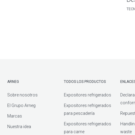
TECN
ARNEG
TODOS LOS PRODUCTOS
ENLACES
Sobre nosotros
Expositores refrigerados
Declara
confor
El Grupo Arneg
Expositores refrigerados
para pescadería
Repuest
Marcas
Expositores refrigerados
Handlin
Nuestra idea
para carne
waste