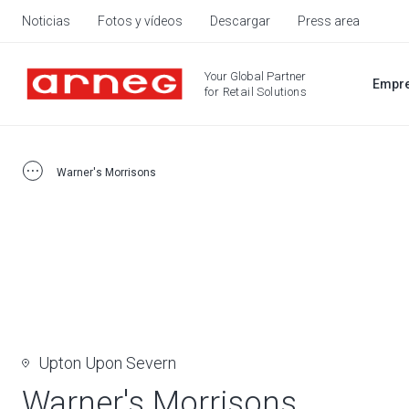
Noticias
Fotos y vídeos
Descargar
Press area
Your Global Partner
Empr
for Retail Solutions
Warner's Morrisons
Upton Upon Severn
Warner's Morrisons