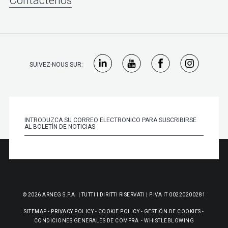
Contáctenos
SUIVEZ-NOUS SUR:
© 2026 ARNEG S.P.A. | TUTTI I DIRITTI RISERVATI | P.IVA IT 00220200281
SITEMAP
-
PRIVACY POLICY
-
COOKIE POLICY
-
GESTIÓN DE COOKIES
-
CONDICIONES GENERALES DE COMPRA
-
WHISTLEBLOWING