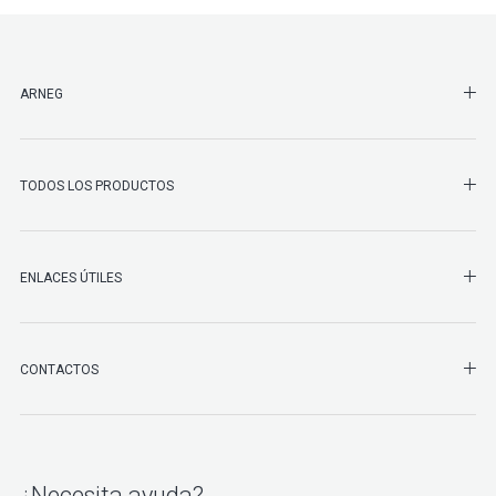
SHO
ARNEG
SHO
TODOS LOS PRODUCTOS
ENLACES ÚTILES
SHO
CONTACTOS
¿Necesita ayuda?