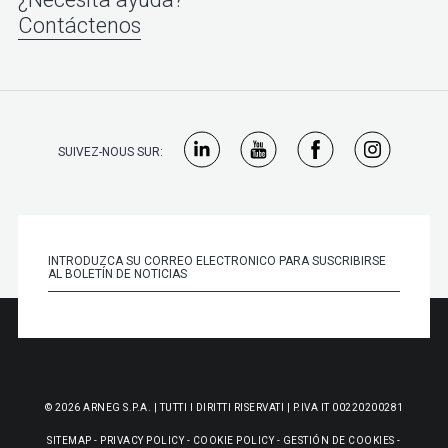
Contáctenos
SUIVEZ-NOUS SUR:
© 2026 ARNEG S.P.A. | TUTTI I DIRITTI RISERVATI | P.IVA IT 00220200281
SITEMAP
-
PRIVACY POLICY
-
COOKIE POLICY
-
GESTIÓN DE COOKIES
-