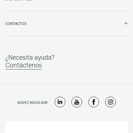
SHO
CONTACTOS
¿Necesita ayuda?
Contáctenos
SUIVEZ-NOUS SUR: