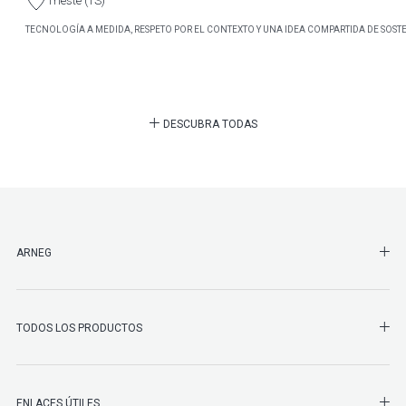
Trieste (TS)
TECNOLOGÍA A MEDIDA, RESPETO POR EL CONTEXTO Y UNA IDEA COMPARTIDA DE SOSTE
DESCUBRA TODAS
SHO
ARNEG
SHO
TODOS LOS PRODUCTOS
ENLACES ÚTILES