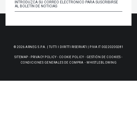
© 2026 ARNEG S.P.A. | TUTTI I DIRITTI RISERVATI | P.IVA IT 00220200281
SITEMAP
-
PRIVACY POLICY
-
COOKIE POLICY
-
GESTIÓN DE COOKIES
-
CONDICIONES GENERALES DE COMPRA
-
WHISTLEBLOWING