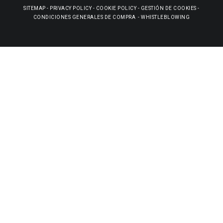
SITEMAP
-
PRIVACY POLICY
-
COOKIE POLICY
-
GESTIÓN DE COOKIES
-
CONDICIONES GENERALES DE COMPRA
-
WHISTLEBLOWING