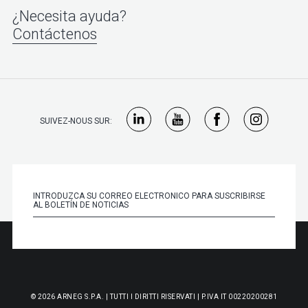
¿Necesita ayuda?
Contáctenos
SUIVEZ-NOUS SUR:
© 2026 ARNEG S.P.A. | TUTTI I DIRITTI RISERVATI | P.IVA IT 00220200281