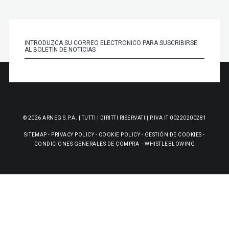
© 2026 ARNEG S.P.A. | TUTTI I DIRITTI RISERVATI | P.IVA IT 00220200281
SITEMAP
-
PRIVACY POLICY
-
COOKIE POLICY
-
GESTIÓN DE COOKIES
-
CONDICIONES GENERALES DE COMPRA
-
WHISTLEBLOWING