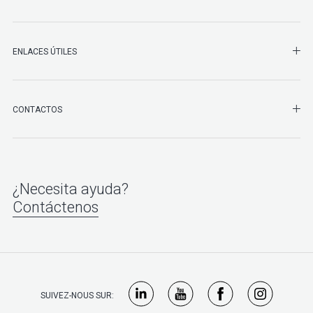
ENLACES ÚTILES
SHO
CONTACTOS
¿Necesita ayuda?
Contáctenos
SUIVEZ-NOUS SUR: