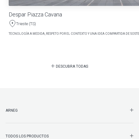
Despar Piazza Cavana
Trieste (TS)
TECNOLOGÍA A MEDIDA, RESPETO POR EL CONTEXTO Y UNA IDEA COMPARTIDA DE SOSTE
DESCUBRA TODAS
SHO
ARNEG
SHO
TODOS LOS PRODUCTOS