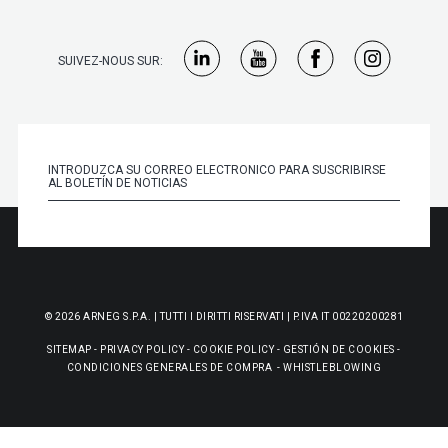
SUIVEZ-NOUS SUR:
© 2026 ARNEG S.P.A. | TUTTI I DIRITTI RISERVATI | P.IVA IT 00220200281
SITEMAP
-
PRIVACY POLICY
-
COOKIE POLICY
-
GESTIÓN DE COOKIES
-
CONDICIONES GENERALES DE COMPRA
-
WHISTLEBLOWING