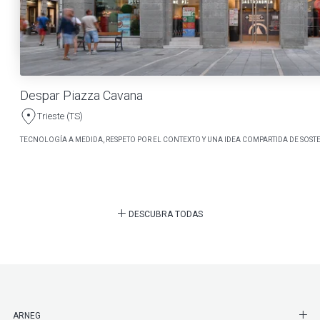
Despar Piazza Cavana
Trieste (TS)
TECNOLOGÍA A MEDIDA, RESPETO POR EL CONTEXTO Y UNA IDEA COMPARTIDA DE SOSTE
DESCUBRA TODAS
SHO
ARNEG