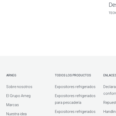
De
TECN
ARNEG
TODOS LOS PRODUCTOS
ENLACES
Sobre nosotros
Expositores refrigerados
Declara
confor
El Grupo Arneg
Expositores refrigerados
para pescadería
Repuest
Marcas
Expositores refrigerados
Handlin
Nuestra idea