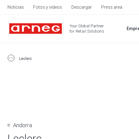
Noticias
Fotos y vídeos
Descargar
Press area
Your Global Partner
Empr
for Retail Solutions
Leclerc
Andorra
Leclerc