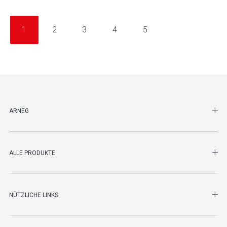
1
2
3
4
5
SHO
ARNEG
SHO
ALLE PRODUKTE
NÜTZLICHE LINKS