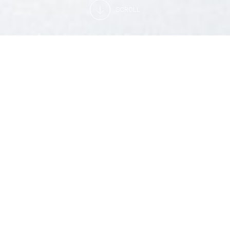
SCROLL
Professioneller technischer Service
auf Abruf
Kann Ihr Kühltechniker vor Ort oder der Lieferant Ihres
Vertrauens das Problem nicht lösen oder ist er nicht
abkömmlich?
Dann nehmen Sie doch den Arneg
Service in Anspruch.
.