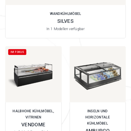
WANDKÜHLMÖBEL
SILVES
In 1 Modellen verfügbar
IM FOKUS
HALBHOHE KÜHLMÖBEL,
INSELN UND
VITRINEN
HORIZONTALE
KÜHLMÖBEL
VENDOME
AMBURGO