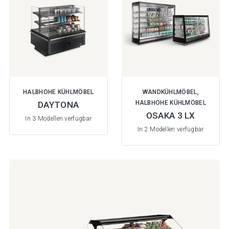
HALBHOHE KÜHLMÖBEL
WANDKÜHLMÖBEL,
HALBHOHE KÜHLMÖBEL
DAYTONA
OSAKA 3 LX
In 3 Modellen verfügbar
In 2 Modellen verfügbar