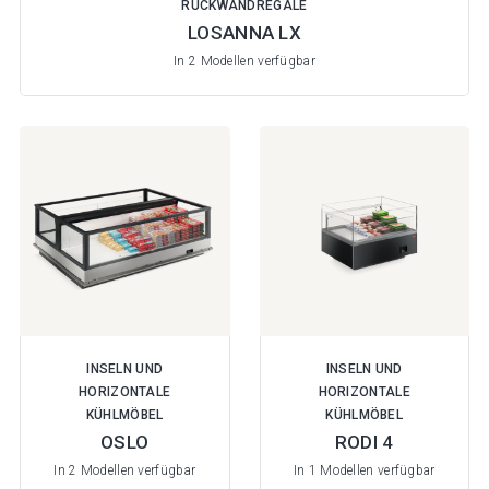
RÜCKWANDREGALE
LOSANNA LX
In 2 Modellen verfügbar
INSELN UND
INSELN UND
HORIZONTALE
HORIZONTALE
KÜHLMÖBEL
KÜHLMÖBEL
OSLO
RODI 4
In 2 Modellen verfügbar
In 1 Modellen verfügbar