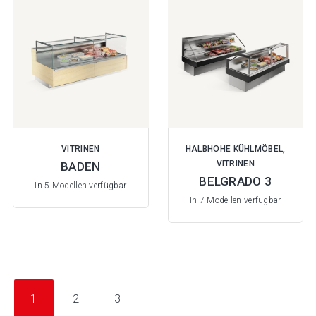
VITRINEN
HALBHOHE KÜHLMÖBEL,
VITRINEN
BADEN
BELGRADO 3
In 5 Modellen verfügbar
In 7 Modellen verfügbar
1
2
3