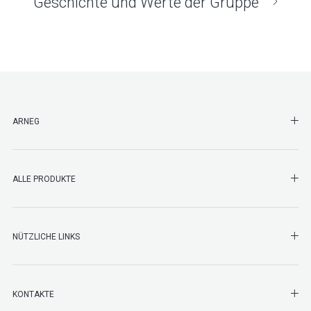
Geschichte und Werte der Gruppe
SHO
ARNEG
SHO
ALLE PRODUKTE
NÜTZLICHE LINKS
SHO
KONTAKTE