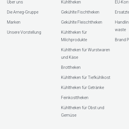
Über uns
Kühltheken
EU-Konf
Die Arneg-Gruppe
Gekühlte Fischtheken
Ersatzt
Marken
Gekühlte Fleischtheken
Handlin
waste
Unsere Vorstellung
Kühltheken für
Milchprodukte
Brand P
Kühltheken für Wurstwaren
und Käse
Brottheken
Kühltheken für Tiefkühlkost
Kühltheken für Getränke
Feinkosttheken
Kühltheken für Obst und
Gemüse