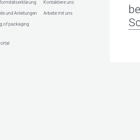
ormitätserklärung
Kontaktiere uns
be
eile und Anleitungen
Arbeite mit uns
Sc
g of packaging
ortal