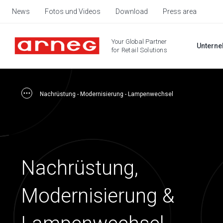
News
Fotos und Videos
Download
Press area
Your Global Partner
Untern
for Retail Solutions
Nachrüstung - Modernisierung - Lampenwechsel
Nachrüstung,
Modernisierung &