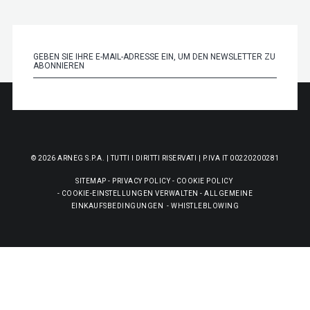
© 2026 ARNEG S.P.A. | TUTTI I DIRITTI RISERVATI | P.IVA IT 00220200281
SITEMAP
-
PRIVACY POLICY
-
COOKIE POLICY
-
COOKIE-EINSTELLUNGEN VERWALTEN
-
ALLGEMEINE
EINKAUFSBEDINGUNGEN
-
WHISTLEBLOWING