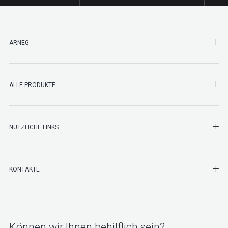
SHO
ARNEG
SHO
ALLE PRODUKTE
NÜTZLICHE LINKS
SHO
KONTAKTE
Können wir Ihnen behilflich sein?