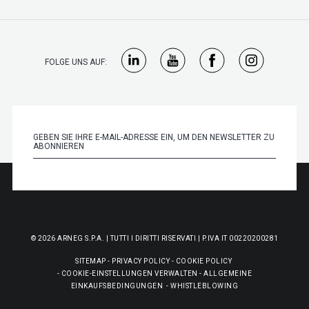
FOLGE UNS AUF:
© 2026 ARNEG S.P.A. | TUTTI I DIRITTI RISERVATI | P.IVA IT 00220200281
SITEMAP
-
PRIVACY POLICY
-
COOKIE POLICY
-
COOKIE-EINSTELLUNGEN VERWALTEN
-
ALLGEMEINE
EINKAUFSBEDINGUNGEN
-
WHISTLEBLOWING