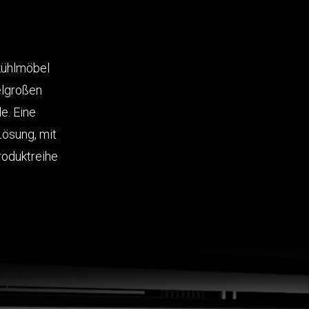
kühlmöbel
telgroßen
e. Eine
Lösung, mit
roduktreihe