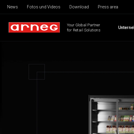
News
Fotos und Videos
Download
Press area
Your Global Partner
Untern
for Retail Solutions