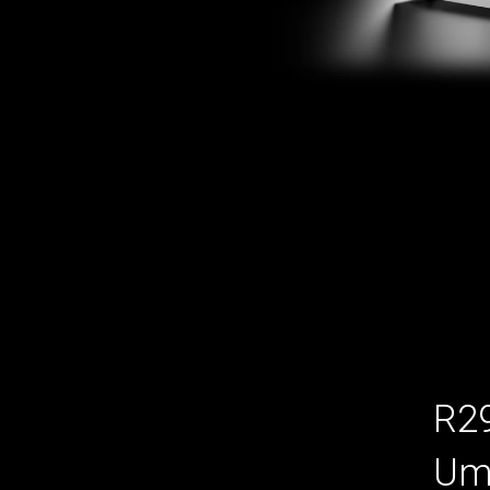
R29
Umw