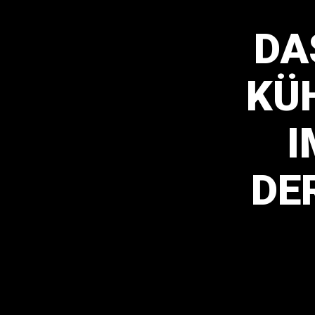
DA
KÜ
I
DE