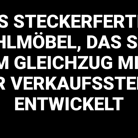
S
STECKERFERT
HLMÖBEL,
DAS
S
M
GLEICHZUG
M
R
VERKAUFSSTE
ENTWICKELT