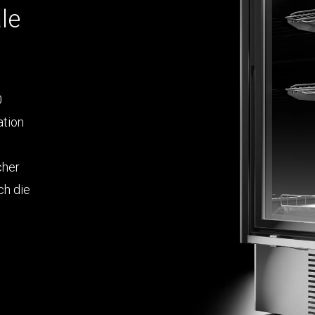
le
0
ation
cher
ch die