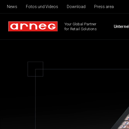
News
Fotos und Videos
Download
Press area
Your Global Partner
Untern
for Retail Solutions