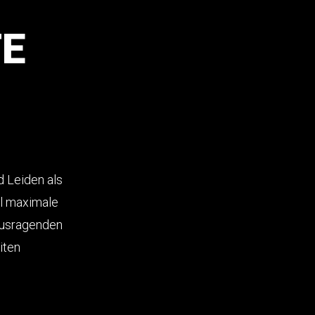
TE
d Leiden als
ll maximale
rausragenden
iten