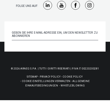
FOLGE UNS AUF:
© 2026 ARNEG S.P.A. | TUTTI I DIRITTI RISERVATI | P.IVA IT 00220200281
SITEMAP
-
PRIVACY POLICY
-
COOKIE POLICY
-
COOKIE-EINSTELLUNGEN VERWALTEN
-
ALLGEMEINE
EINKAUFSBEDINGUNGEN
-
WHISTLEBLOWING