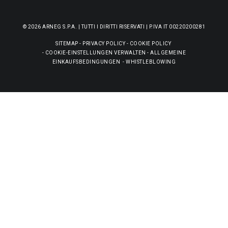
© 2026 ARNEG S.P.A. | TUTTI I DIRITTI RISERVATI | P.IVA IT 00220200281
SITEMAP
-
PRIVACY POLICY
-
COOKIE POLICY
-
COOKIE-EINSTELLUNGEN VERWALTEN
-
ALLGEMEINE
EINKAUFSBEDINGUNGEN
-
WHISTLEBLOWING