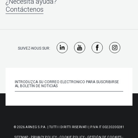
¿Necesita ayuda?
Contáctenos
SUIVEZ-NOUS SUR:
© 2026 ARNEG S.P.A. | TUTTI I DIRITTI RISERVATI | P.IVA IT 00220200281
SITEMAP
-
PRIVACY POLICY
-
COOKIE POLICY
-
GESTIÓN DE COOKIES
-