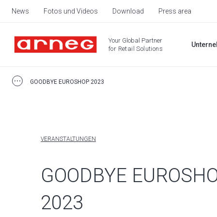
News
Fotos und Videos
Download
Press area
Your Global Partner
Untern
for Retail Solutions
GOODBYE EUROSHOP 2023
VERANSTALTUNGEN
GOODBYE EUROSH
2023