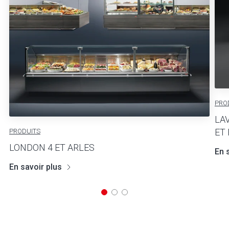
PRO
LAV
ET
PRODUITS
LONDON 4 ET ARLES
En 
En savoir plus