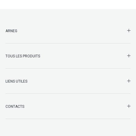
SHO
ARNEG
SHO
TOUS LES PRODUITS
LIENS UTILES
SHO
CONTACTS