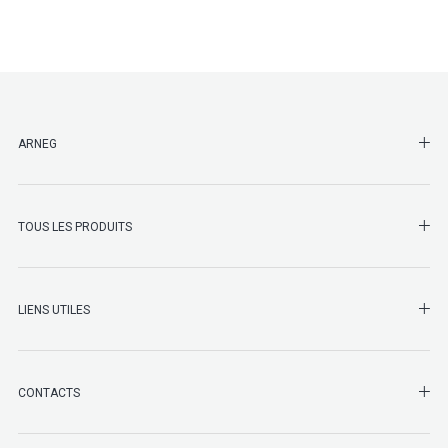
SHO
ARNEG
SHO
TOUS LES PRODUITS
LIENS UTILES
SHO
CONTACTS