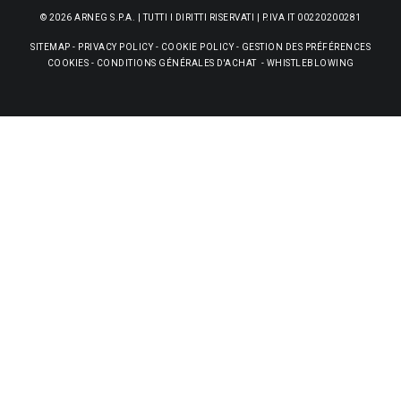
© 2026 ARNEG S.P.A. | TUTTI I DIRITTI RISERVATI | P.IVA IT 00220200281
SITEMAP
-
PRIVACY POLICY
-
COOKIE POLICY
-
GESTION DES PRÉFÉRENCES
COOKIES
-
CONDITIONS GÉNÉRALES D'ACHAT
-
WHISTLEBLOWING