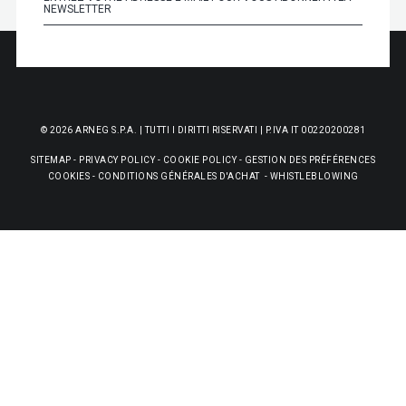
© 2026 ARNEG S.P.A. | TUTTI I DIRITTI RISERVATI | P.IVA IT 00220200281
SITEMAP
-
PRIVACY POLICY
-
COOKIE POLICY
-
GESTION DES PRÉFÉRENCES
COOKIES
-
CONDITIONS GÉNÉRALES D'ACHAT
-
WHISTLEBLOWING