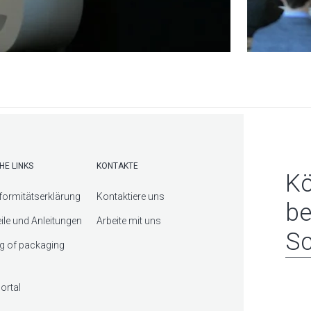
HE LINKS
KONTAKTE
Kö
ormitätserklärung
Kontaktiere uns
be
eile und Anleitungen
Arbeite mit uns
Sc
g of packaging
ortal