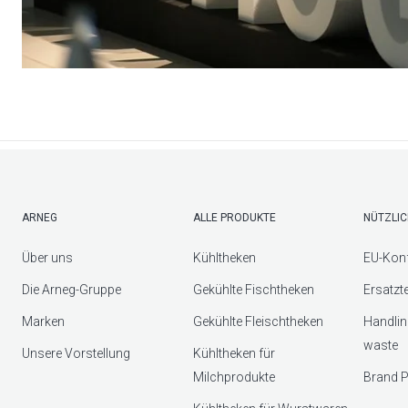
ARNEG
ALLE PRODUKTE
NÜTZLIC
Über uns
Kühltheken
EU-Konf
Die Arneg-Gruppe
Gekühlte Fischtheken
Ersatzt
Marken
Gekühlte Fleischtheken
Handlin
waste
Unsere Vorstellung
Kühltheken für
Milchprodukte
Brand P