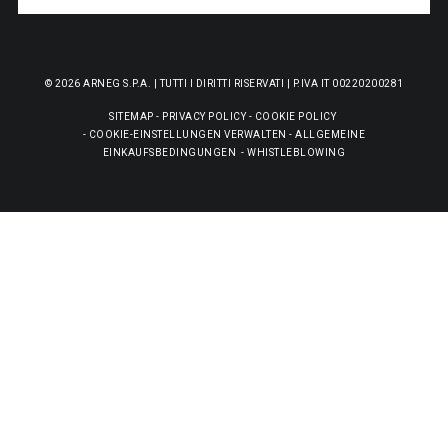
© 2026 ARNEG S.P.A. | TUTTI I DIRITTI RISERVATI | P.IVA IT 00220200281
SITEMAP
-
PRIVACY POLICY
-
COOKIE POLICY
-
COOKIE-EINSTELLUNGEN VERWALTEN
-
ALLGEMEINE
EINKAUFSBEDINGUNGEN
-
WHISTLEBLOWING