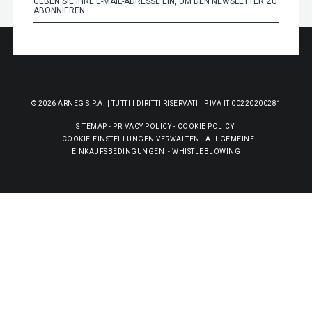
© 2026 ARNEG S.P.A. | TUTTI I DIRITTI RISERVATI | P.IVA IT 00220200281
SITEMAP
-
PRIVACY POLICY
-
COOKIE POLICY
-
COOKIE-EINSTELLUNGEN VERWALTEN
-
ALLGEMEINE
EINKAUFSBEDINGUNGEN
-
WHISTLEBLOWING