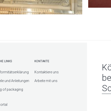
HE LINKS
KONTAKTE
Kö
ormitätserklärung
Kontaktiere uns
be
eile und Anleitungen
Arbeite mit uns
Sc
g of packaging
ortal