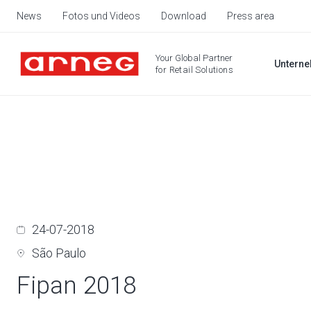
News
Fotos und Videos
Download
Press area
Your Global Partner
Untern
for Retail Solutions
24-07-2018
São Paulo
Fipan 2018