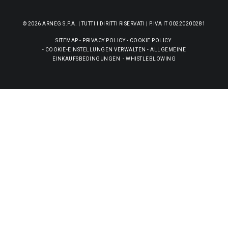
© 2026 ARNEG S.P.A. | TUTTI I DIRITTI RISERVATI | P.IVA IT 00220200281
SITEMAP
-
PRIVACY POLICY
-
COOKIE POLICY
-
COOKIE-EINSTELLUNGEN VERWALTEN
-
ALLGEMEINE
EINKAUFSBEDINGUNGEN
-
WHISTLEBLOWING