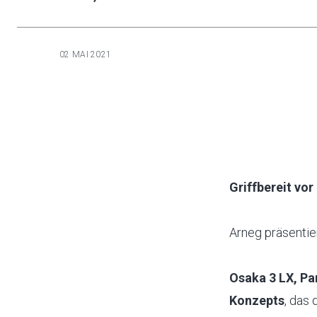
02 MAI 2021
Griffbereit vor
Arneg präsentie
Osaka 3 LX, Pa
Konzepts
, das