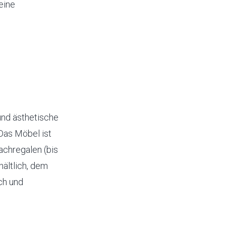
eine
und ästhetische
 Das Möbel ist
achregalen (bis
hältlich, dem
ch und