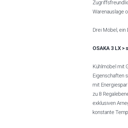
Zugriffsfreundl
Warenauslage oh
Drei Möbel, ein 
OSAKA 3 LX > s
Kühlmöbel mit G
Eigenschaften si
mit Energiesparl
zu 8 Regalebene
exklusiven Arne
konstante Tempe