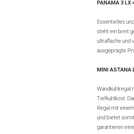
PANAMA 3 LX > 
Essentielles un
steht ein breit
ultraflache und 
ausgeprägte Prä
MINI ASTANA LX
Wandkühlregal m
Tiefkühlkost. Da
Regal mit eine
und bietet somi
garantieren ein