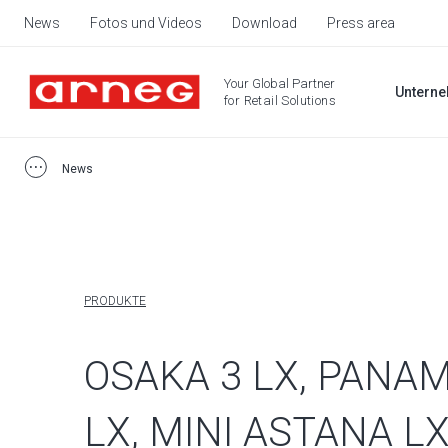
News
Fotos und Videos
Download
Press area
Your Global Partner
Untern
for Retail Solutions
News
PRODUKTE
OSAKA 3 LX, PANAM
LX, MINI ASTANA L