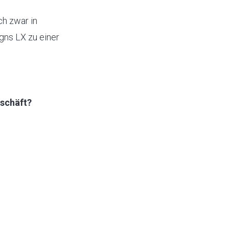
ch zwar in
gns LX zu einer
eschäft?