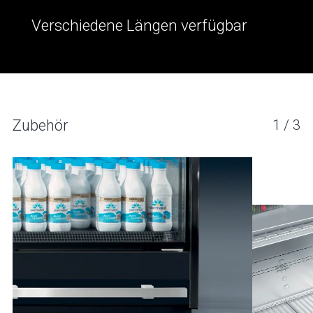
Verschiedene Längen verfügbar
PELICAN 6P
Zubehör
1
/
3