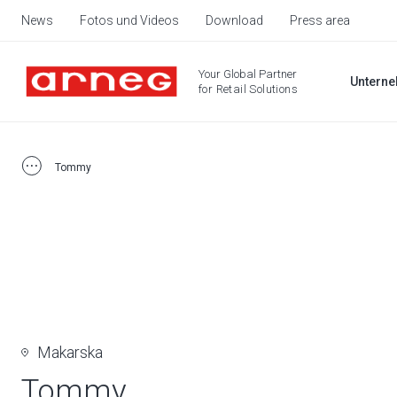
News
Fotos und Videos
Download
Press area
Your Global Partner
Untern
for Retail Solutions
Tommy
Makarska
Tommy