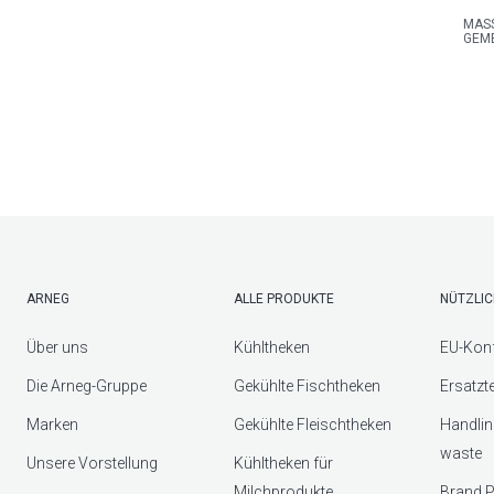
MASS
GEME
ARNEG
ALLE PRODUKTE
NÜTZLIC
Über uns
Kühltheken
EU-Konf
Die Arneg-Gruppe
Gekühlte Fischtheken
Ersatzt
Marken
Gekühlte Fleischtheken
Handlin
waste
Unsere Vorstellung
Kühltheken für
Milchprodukte
Brand P