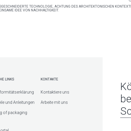
GESCHNEIDERTE TECHNOLOGIE, ACHTUNG DES ARCHITEKTONISCHEN KONTEXTE
INSAME IDEE VON NACHHALTIGKEIT.
HE LINKS
KONTAKTE
Kö
ormitätserklärung
Kontaktiere uns
be
eile und Anleitungen
Arbeite mit uns
Sc
g of packaging
ortal