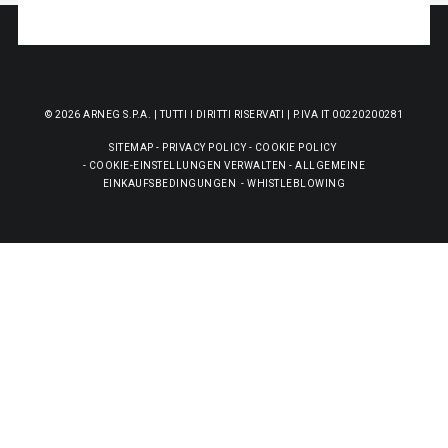
© 2026 ARNEG S.P.A. | TUTTI I DIRITTI RISERVATI | P.IVA IT 00220200281
SITEMAP
-
PRIVACY POLICY
-
COOKIE POLICY
-
COOKIE-EINSTELLUNGEN VERWALTEN
-
ALLGEMEINE
EINKAUFSBEDINGUNGEN
-
WHISTLEBLOWING