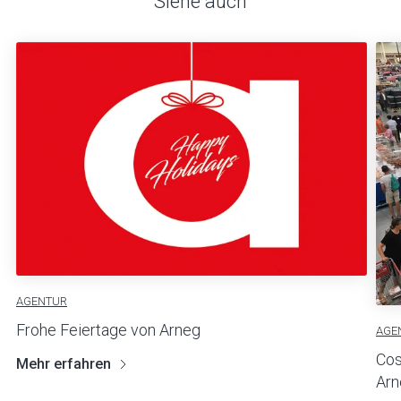
Siehe auch
AGENTUR
Frohe Feiertage von Arneg
AGE
Cos
Mehr erfahren
Arn