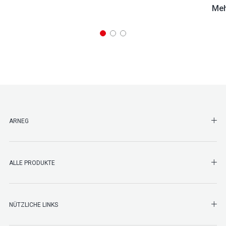
Meh
SHO
ARNEG
SHO
ALLE PRODUKTE
NÜTZLICHE LINKS